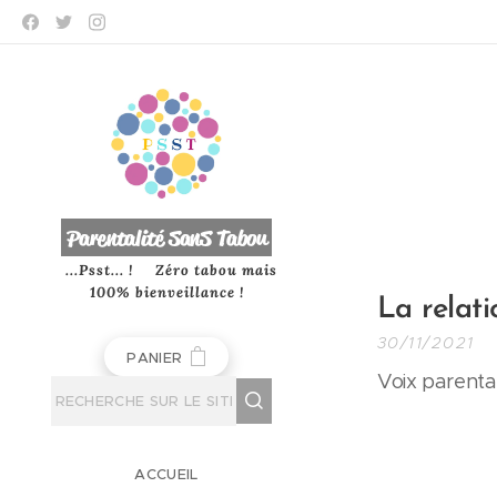
P
arentalité SanS
Tabou
...Psst... ! Zéro tabou mais
100% bienveillance !
La relati
30/11/2021
PANIER
Voix parenta
ACCUEIL