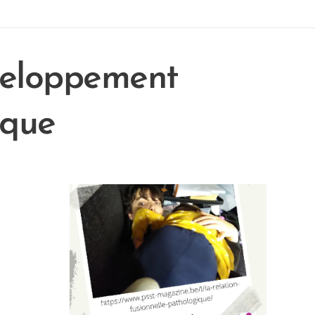
veloppement
ique