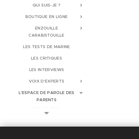
QUI SUIS-JE ?
BOUTIQUE EN LIGNE
ENZOUILLE
CARABISTOUILLE
LES TESTS DE MARINE
LES CRITIQUES
LES INTERVIEWS
VOIX D'EXPERTS
L'ESPACE DE PAROLE DES
PARENTS
Voix Lactées
Voix Parentales
Voix Libres
© 2026 Parentalité SanS Tabou
Consignes
magazine - M. Manard, Seraing