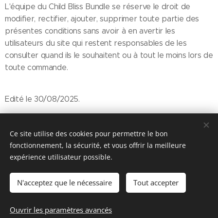
L'équipe du Child Bliss Bundle se réserve le droit de
modifier, rectifier, ajouter, supprimer toute partie des
présentes conditions sans avoir à en avertir les
utilisateurs du site qui restent responsables de les
consulter quand ils le souhaitent ou à tout le moins lors de
toute commande.
Edité le 30/08/2025.
Ce site utilise des cookies pour permettre le bon
fonctionnement, la sécurité, et vous offrir la meilleure
expérience utilisateur possible.
© 2026 Parentalité SanS
Tabou magazine - M. Manard, Seraing Belgique
N'acceptez que le nécessaire
Tout accepter
Conditions générales de vente
&
Politique de confidentialité
Ouvrir les paramètres avancés
Cookies