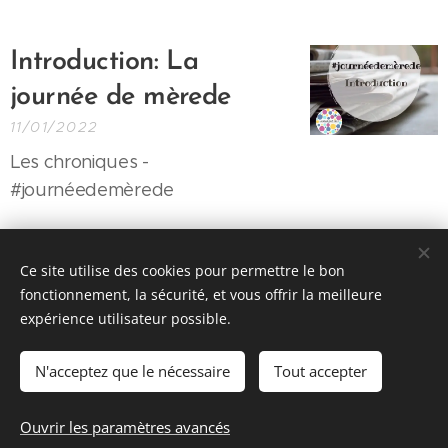
Introduction: La
journée de mèrede
11/01/2022
Les chroniques -
#journéedemèrede
Ce site utilise des cookies pour permettre le bon
fonctionnement, la sécurité, et vous offrir la meilleure
expérience utilisateur possible.
© 2026 Parentalité SanS
Tabou magazine - M. Manard, Seraing Belgique
N'acceptez que le nécessaire
Tout accepter
Conditions générales de vente
&
Politique de confidentialité
Ouvrir les paramètres avancés
Cookies