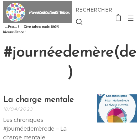
RECHERCHER
P
arentalité SanS
Tabou
...Psst... ! Zéro tabou mais 100%
bienveillance !
#journéedemère(de
)
L
a charge mentale
18/04/2023
Les chroniques
#journéedemèrede – La
charge mentale