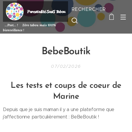
RECHERCHER
P
arentalité SanS
Tabou
...Psst... ! Zéro tabou mais 100%
bienveillance !
BebeBoutik
07/02/2026
Les tests et coups de coeur de
Marine
Depuis que je suis maman il y a une plateforme que
j'affectionne particulièrement : BeBeBoutik !