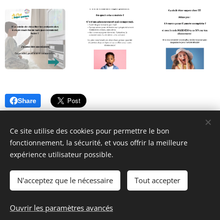
Share
Ce site utilise des cookies pour permettre le bon
fonctionnement, la sécurité, et vous offrir la meilleure
expérience utilisateur possible.
© 2026 Parentalité SanS
Tabou magazine - M. Manard, Seraing Belgique
N'acceptez que le nécessaire
Tout accepter
Conditions générales de vente
&
Politique de confidentialité
Ouvrir les paramètres avancés
Cookies