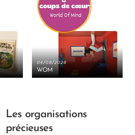
04/08/2026
WOM
NOU
Les organisations
précieuses