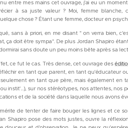
enu entre mes mains cet ouvrage, j'ai eu un moment d
précier à sa juste valeur ? Moi, femme blanche, ci
uelque chose ? Étant une femme, docteur en psycho
taqué, sans à priori, en me disant " on verra bien, c
t, ça doit être sympa". De plus Jordan Shapiro éta
je dormirai sans doute un peu moins bête après sa lect
ffet, ce fut le cas. Très dense, cet ouvrage des
éditi
fléchir en tant que parent, en tant qu'éducateur o
s seulement en tant que père, mais également en t
f ou instit'...), sur nos stéréotypes, nos attentes, n
ations et de la société dans laquelle nous avons év
e mérite de tenter de faire bouger les lignes et ce
an Shapiro pose des mots justes, ouvre la réflexion.
 douceur et d'observation. Je ne peux qu'espérer