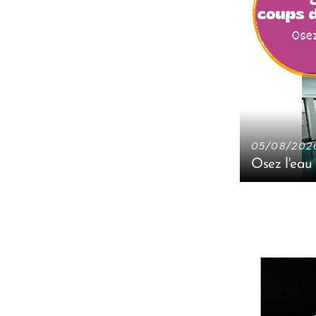
05/08/202
Osez l'eau
 quatre saisons
zen - Les