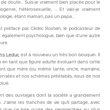
e doute... Suis-je vraiment bien placée pour le
sgenre, hétérosexuelle, ... Et vais-je vraiment
logie, étant maman, pas un papa...
'est préfacé par Cédric Rostein, le podcasteur de
nt également psychologue, bien que d'une autre
ure.
ons Leduc
est à nouveau un très bon bouquin. Il
u en tant que figure adulte évoluant dans cette
ant que mère (ou même tante, oncle, marraine,
os pensées et nos schémas préétablis, issus de nos
olué.
 sont des ouvrages dont la société a grandement
 J'aime les tranches de vie qu'il partage, avec
 que ce livre ouvre des perspectives au plus