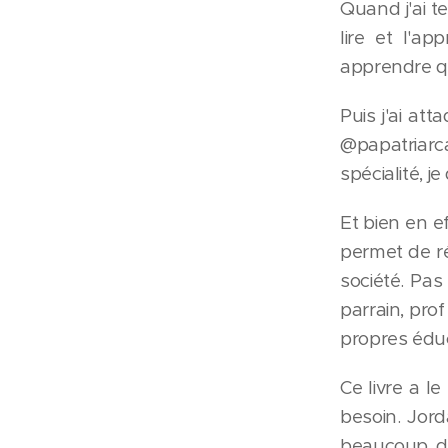
Quand j'ai t
lire et l'ap
apprendre q
Puis j'ai at
@papatriarca
spécialité, 
Et bien en e
permet de ré
société. Pa
parrain, pro
propres éduc
Ce livre a l
besoin. Jord
beaucoup de