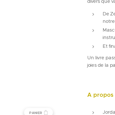
divers que va
De Ze
notre
Mascu
instr
Et fi
Un livre pas
joies de la 
A propos d
Jorda
PANIER