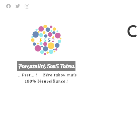
C
P
arentalité SanS
Tabou
...Psst... ! Zéro tabou mais
100% bienveillance !