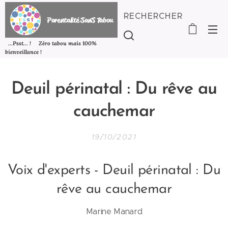
RECHERCHER
P
arentalité SanS
Tabou
...Psst... ! Zéro tabou mais 100%
bienveillance !
Deuil périnatal : Du rêve au
cauchemar
19/10/2021
Voix d'experts - Deuil périnatal : Du
rêve au cauchemar
Marine Manard