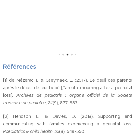
barrette
s,
élastiqu
tails
es,
bijoux, ...
tout ce
que
vous
Références
souhaite
z
[1] de Mézerac, I., & Caeymaex, L. (2017). Le deuil des parents
préserv
après le décès de leur bébé [Parental mourning after a perinatal
er et
loss].
Archives de pediatrie : organe officiel de la Societe
ranger,
francaise de pediatrie
,
24
(9), 877-883.
organise
[2] Hendson, L., & Davies, D. (2018). Supporting and
r
communicating with families experiencing a perinatal loss.
facileme
Paediatrics & child health
,
23
(8), 549-550.
nt. A la