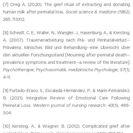
qui
[7] Oreg A. (2020). The grief ritual of extracting and donating
prennen
human milk after perinatal loss.
Social science & medicine (1982)
,
t la
265
, 113312.
poussièr
[8] Scheidt, C. E., Waller, N., Wangler, J., Hasenburg, A., & Kersting,
e! Les
A. (2007). Trauerverarbeitung nach Prä- und Perinatalverlust--
rubans
Prävalenz, klinisches Bild und Behandlung--eine Ubersicht über
en satin
den aktuellen Forschungsstand [Mourning after perinatal death--
permett
prevalence symptoms and treatment--a review of the literature].
ent
Psychotherapie, Psychosomatik, medizinische Psychologie
,
57
(1),
d'accroc
4-11.
her tous
vos
[9] Furtado-Eraso, S., Escalada-Hernández, P., & Marín-Fernández,
B. (2021). Integrative Review of Emotional Care Following
élément
Perinatal Loss.
Western journal of nursing research
,
43
(5), 489-
s
504.
précieux
. Les
[10] Kersting, A., & Wagner, B. (2012). Complicated grief after
boucles