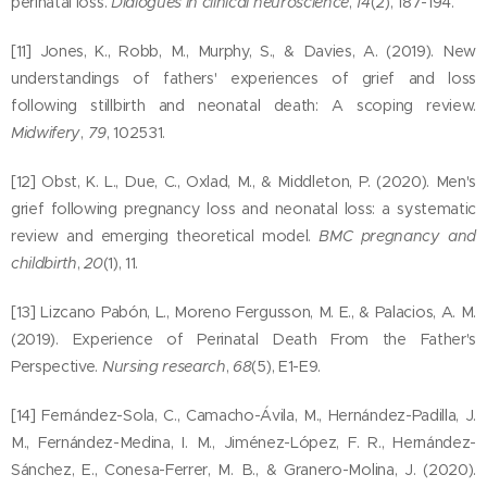
perinatal loss.
Dialogues in clinical neuroscience
,
14
(2), 187-194.
en satin
permett
[11] Jones, K., Robb, M., Murphy, S., & Davies, A. (2019). New
ent
understandings of fathers' experiences of grief and loss
following stillbirth and neonatal death: A scoping review.
d'accroc
Midwifery
,
79
, 102531.
her la
pochett
[12] Obst, K. L., Due, C., Oxlad, M., & Middleton, P. (2020). Men's
e
grief following pregnancy loss and neonatal loss: a systematic
ouverte
review and emerging theoretical model.
BMC pregnancy and
si vous
childbirth
,
20
(1), 11.
le
[13] Lizcano Pabón, L., Moreno Fergusson, M. E., & Palacios, A. M.
souhaite
(2019). Experience of Perinatal Death From the Father's
z
Perspective.
Nursing research
,
68
(5), E1-E9.
Personn
alisation
[14] Fernández-Sola, C., Camacho-Ávila, M., Hernández-Padilla, J.
possible
M., Fernández-Medina, I. M., Jiménez-López, F. R., Hernández-
avec les
Sánchez, E., Conesa-Ferrer, M. B., & Granero-Molina, J. (2020).