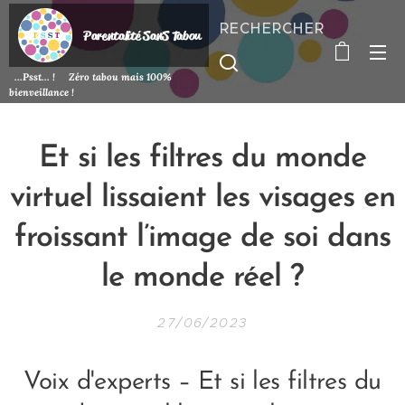
RECHERCHER
P
arentalité SanS
Tabou
...Psst... ! Zéro tabou mais 100%
bienveillance !
E
t si les filtres du monde
virtuel lissaient les visages en
froissant l’image de soi dans
le monde réel ?
27/06/2023
Voix d'experts – Et si les filtres du