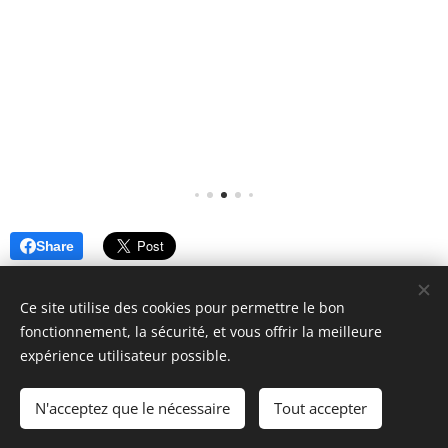
barrette
s,
élastiqu
tails
es,
bijoux, ...
tout ce
que
vous
souhaite
Share
z
préserv
Ce site utilise des cookies pour permettre le bon
er et
fonctionnement, la sécurité, et vous offrir la meilleure
ranger,
expérience utilisateur possible.
© 2026 Parentalité SanS
organise
Tabou magazine - M. Manard, Seraing Belgique
r
N'acceptez que le nécessaire
Tout accepter
facileme
Conditions générales de vente
&
Politique de confidentialité