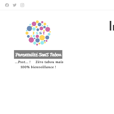
P
arentalité SanS
Tabou
...Psst... ! Zéro tabou mais
100% bienveillance !