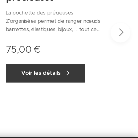
La pochette des précieuses
Z'organisées permet de ranger nœuds,
barrettes, élastiques, bijoux, ... tout ce
que vous souhaitez préserver et
ranger, organiser facilement. A la
75,00
€
maison ou en voyage, terminé les
bijoux emmêlés, les bacs de chouchous
tout moches et les jolis petits nœuds
Voir les détails
qui prennent la poussière! Les rubans
en satin permettent d'accrocher tous
vos éléments précieux. Les boucles en
satin permettent d'accrocher la
pochette ouverte si vous le souhaitez
Personnalisation possible avec les tissus
de votre choix ! Dimensions : Pochette
fermée : 17*25cm / Pochette ouverte :