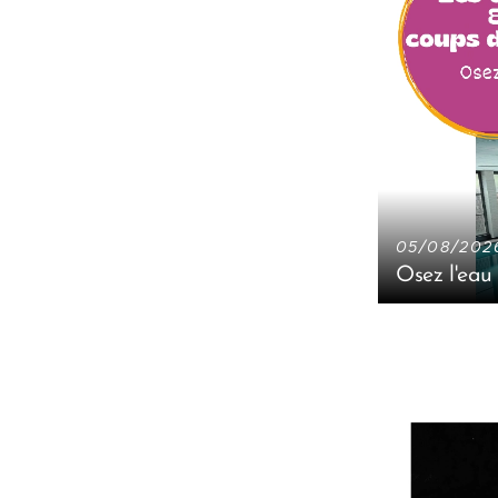
05/08/202
Osez l'eau
 quatre saisons
zen - Les