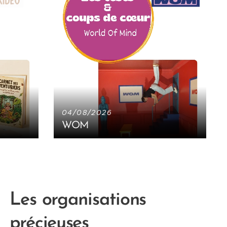
04/08/2026
WOM
NOU
Les organisations
précieuses