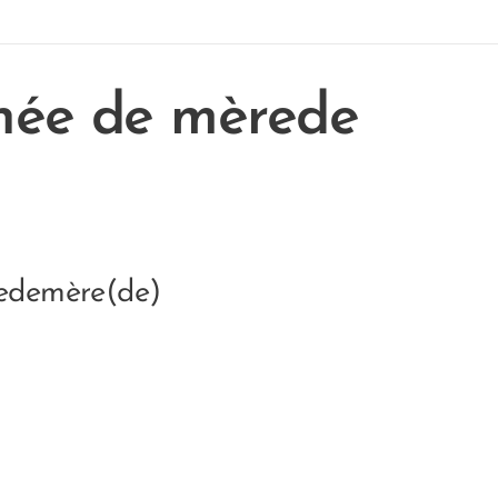
rnée de mèrede
éedemère(de)