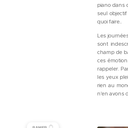
piano dans d
seul object
quoi faire..
Les journée
sont indesc
champ de bat
ces émotion
rappeler. Pa
les yeux ple
rien au mon
n'en avons d
PANIER