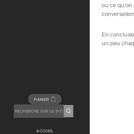
ou ce qu'on a
conversation
En conclusio
un peu chaqu
PANIER
ACCUEIL