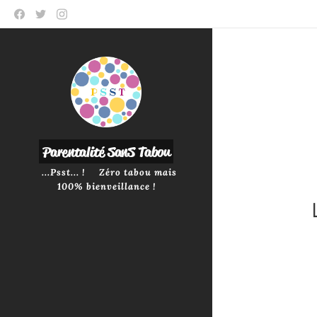
P
arentalité SanS
Tabou
...Psst... ! Zéro tabou mais
100% bienveillance !