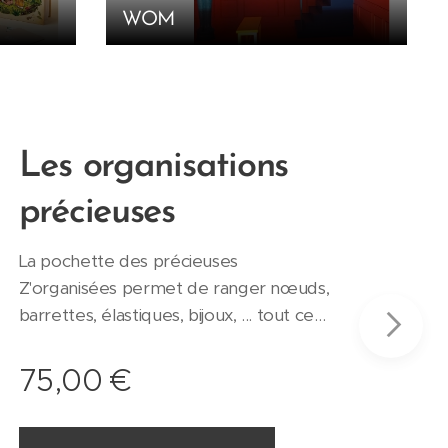
WOM
NOU
Les organisations
précieuses
La pochette des précieuses
Z'organisées permet de ranger nœuds,
barrettes, élastiques, bijoux, ... tout ce
que vous souhaitez préserver et
ranger, organiser facilement. A la
75,00
€
maison ou en voyage, terminé les
bijoux emmêlés, les bacs de chouchous