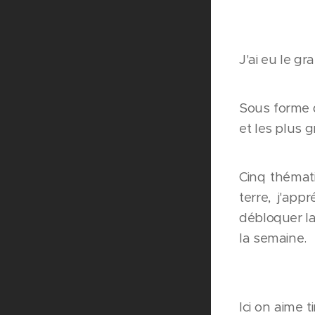
J'ai eu le gr
Sous forme d
et les plus 
Cinq thémati
terre, j'app
débloquer la
la semaine.
Ici on aime 