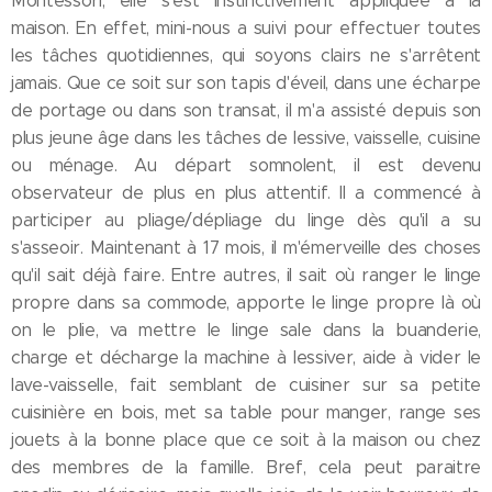
Montessori, elle s'est instinctivement appliquée à la
maison. En effet, mini-nous a suivi pour effectuer toutes
les tâches quotidiennes, qui soyons clairs ne s'arrêtent
jamais. Que ce soit sur son tapis d'éveil, dans une écharpe
de portage ou dans son transat, il m'a assisté depuis son
plus jeune âge dans les tâches de lessive, vaisselle, cuisine
ou ménage. Au départ somnolent, il est devenu
observateur de plus en plus attentif. Il a commencé à
participer au pliage/dépliage du linge dès qu'il a su
s'asseoir. Maintenant à 17 mois, il m'émerveille des choses
qu'il sait déjà faire. Entre autres, il sait où ranger le linge
propre dans sa commode, apporte le linge propre là où
on le plie, va mettre le linge sale dans la buanderie,
charge et décharge la machine à lessiver, aide à vider le
lave-vaisselle, fait semblant de cuisiner sur sa petite
cuisinière en bois, met sa table pour manger, range ses
jouets à la bonne place que ce soit à la maison ou chez
des membres de la famille. Bref, cela peut paraitre