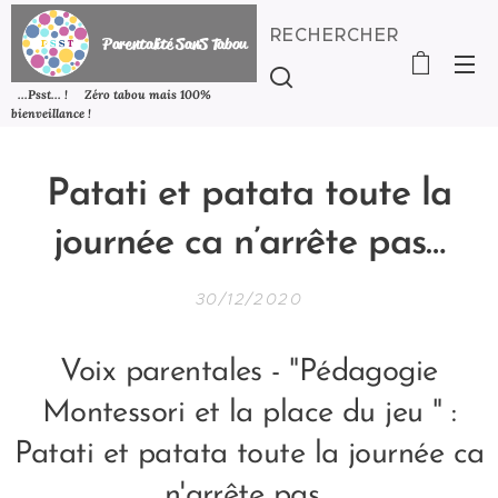
RECHERCHER
P
arentalité SanS
Tabou
...Psst... ! Zéro tabou mais 100%
bienveillance !
Patati et patata toute la
journée ca n’arrête pas…
30/12/2020
Voix parentales - "Pédagogie
Montessori et la place du jeu " :
Patati et patata toute la journée ca
n'arrête pas...