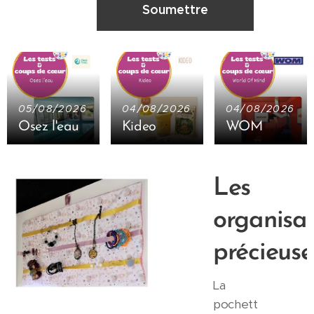
Soumettre
05/08/2026
04/08/2026
04/08/2026
Osez l'eau
Kideo
WOM
Les
organisat
précieuse
-
La
pochett