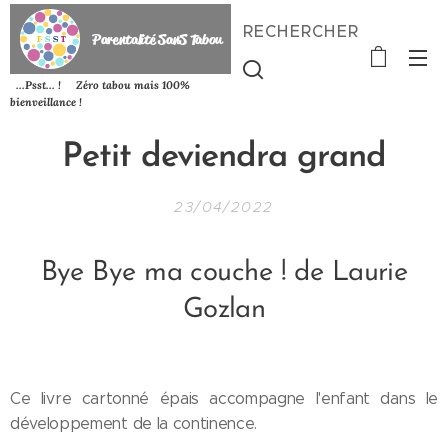
RECHERCHER
P
arentalité SanS
Tabou
...Psst... ! Zéro tabou mais 100%
bienveillance !
Petit
deviendra grand
23/04/2022
Bye Bye ma couche ! de Laurie
Gozlan
Ce livre cartonné épais accompagne l'enfant dans le
développement de la continence.