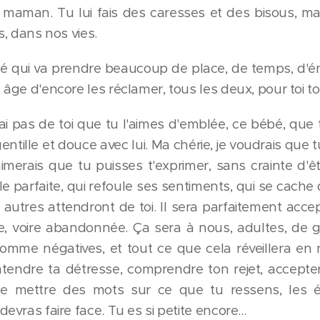
 maman. Tu lui fais des caresses et des bisous, ma
s, dans nos vies.
é qui va prendre beaucoup de place, de temps, d'éne
 âge d'encore les réclamer, tous les deux, pour toi to
ai pas de toi que tu l'aimes d'emblée, ce bébé, que 
entille et douce avec lui. Ma chérie, je voudrais que t
aimerais que tu puisses t'exprimer, sans crainte d'ê
ille parfaite, qui refoule ses sentiments, qui se cac
 autres attendront de toi. Il sera parfaitement accep
e, voire abandonnée. Ça sera à nous, adultes, de g
omme négatives, et tout ce que cela réveillera en n
ntendre ta détresse, comprendre ton rejet, accepte
e mettre des mots sur ce que tu ressens, les ém
evras faire face. Tu es si petite encore...