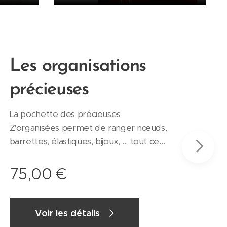
NOU
Les organisations
précieuses
La pochette des précieuses
Z'organisées permet de ranger nœuds,
barrettes, élastiques, bijoux, ... tout ce
que vous souhaitez préserver et
ranger, organiser facilement. A la
75,00
€
maison ou en voyage, terminé les
bijoux emmêlés, les bacs de chouchous
tout moches et les jolis petits nœuds
Voir les détails
qui prennent la poussière! Les rubans