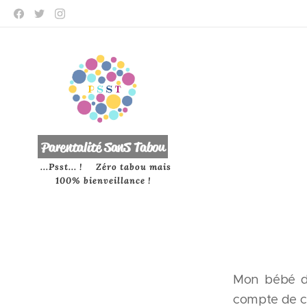
P
arentalité SanS
Tabou
...Psst... ! Zéro tabou mais
100% bienveillance !
Mon bébé d'
compte de ce