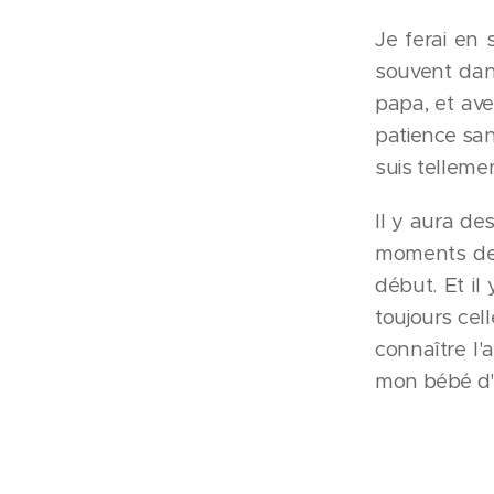
Je ferai en 
souvent dan
papa, et av
patience san
suis tellemen
Il y aura des
moments de 
début. Et il
toujours cel
connaître l'
mon bébé d'a