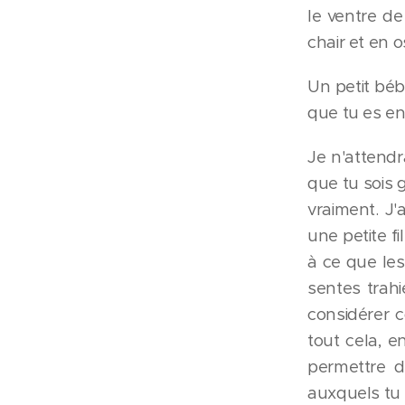
le ventre de
chair et en o
Un petit béb
que tu es en
Je n'attendr
que tu sois g
vraiment. J'
une petite f
à ce que les
sentes trahi
considérer c
tout cela, e
permettre d
auxquels tu d