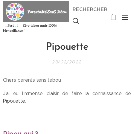
RECHERCHER
P
arentalité SanS
Tabou
...Psst... ! Zéro tabou mais 100%
bienveillance !
Pipouette
23/02/2022
Chers parents sans tabou,
J'ai eu l'immense plaisir de faire la connaissance de
Pipouette
.
Pipou qui ?