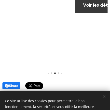
Voir les déta
permet
de
ranger
nœuds,
barrette
s,
élastiqu
tails
es,
bijoux, ...
tout ce
que
vous
souhaite
Share
z
préserv
Ce site utilise des cookies pour permettre le bon
er et
fonctionnement, la sécurité, et vous offrir la meilleure