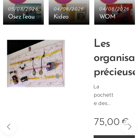
05/08/2026
04/08/2026
04/08/2026
Osez l'eau
Kideo
WOM
Les
organisat
précieuse
-
La
pochett
e des
précieus
s
75,00
€
es
Z'organi
sées