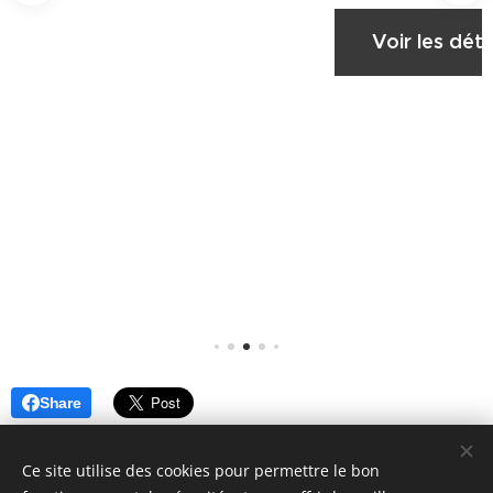
sées
Voir les déta
permet
de
ranger
nœuds,
barrette
s,
élastiqu
tails
es,
bijoux, ...
tout ce
que
vous
souhaite
Share
z
préserv
Ce site utilise des cookies pour permettre le bon
er et