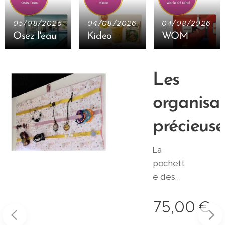
05/08/2026
04/08/2026
04/08/2026
Osez l'eau
Kideo
WOM
Les
organisat
précieuse
-
La
pochett
e des
précieus
s
75,00
€
es
Z'organi