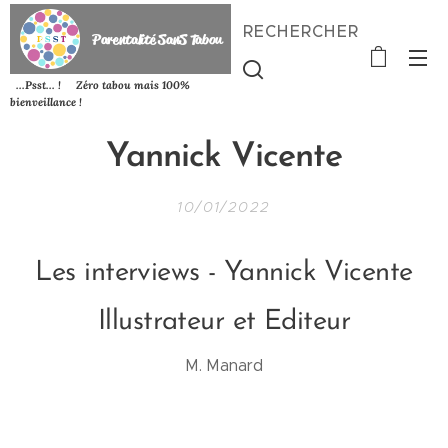
RECHERCHER
P
arentalité SanS
Tabou
...Psst... ! Zéro tabou mais 100%
bienveillance !
Yannick Vicente
10/01/2022
Les interviews - Yannick Vicente
Illustrateur et Editeur
M. Manard