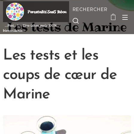
RECHERCHER
P
arentalité SanS
Tabou
...Psst... ! Zéro tabou mais 100%
bienveillance !
Les tests et les
coups de cœur de
Marine