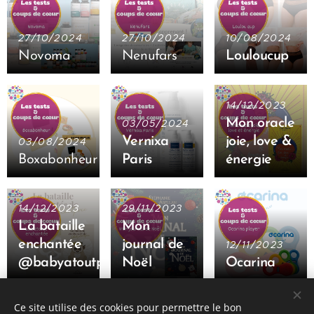
27/10/2024
27/10/2024
10/08/2024
Novoma
Nenufars
Louloucup
14/12/2023
Mon oracle
03/05/2024
Vernixa
joie, love &
03/08/2024
Boxabonheur
Paris
énergie
14/12/2023
29/11/2023
La bataille
Mo
n
enchantée
journal de
12/11/2023
@babyatoutprix
Noël
Ocarina
Articles récents
Anciens articles
Ce site utilise des cookies pour permettre le bon