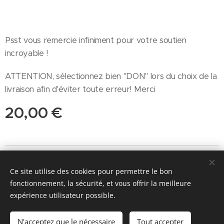
Psst vous remercie infiniment pour votre soutien
incroyable !
ATTENTION, sélectionnez bien "DON" lors du choix de la
livraison afin d'éviter toute erreur! Merci
20,00
€
© 2026 Parentalité SanS
Tabou magazine - M. Manard, Seraing Belgique
Ce site utilise des cookies pour permettre le bon
fonctionnement, la sécurité, et vous offrir la meilleure
Conditions générales de vente
&
Politique de confidentialité
expérience utilisateur possible.
Cookies
N'acceptez que le nécessaire
Tout accepter