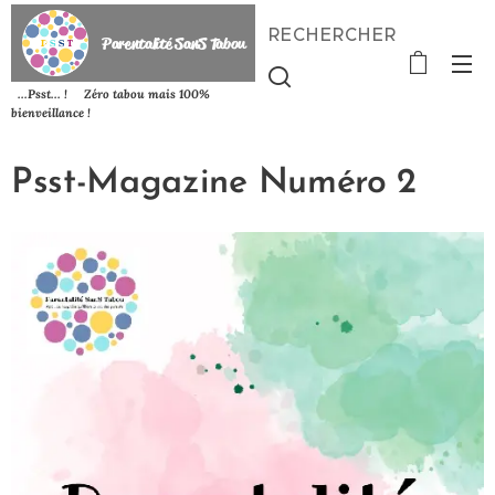
RECHERCHER
P
arentalité SanS
Tabou
...Psst... ! Zéro tabou mais 100%
bienveillance !
Psst-Magazine Numéro 2