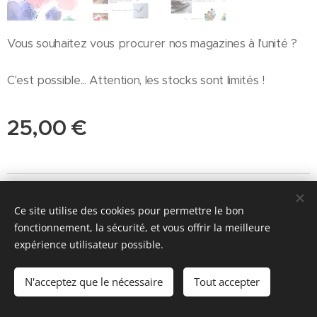
Vous souhaitez vous procurer nos magazines à l'unité ?
C'est possible... Attention, les stocks sont limités !
25,00
€
© 2026 Parentalité SanS
Tabou magazine - M. Manard, Seraing Belgique
Ce site utilise des cookies pour permettre le bon
fonctionnement, la sécurité, et vous offrir la meilleure
Conditions générales de vente
&
Politique de confidentialité
expérience utilisateur possible.
Cookies
N'acceptez que le nécessaire
Tout accepter
Ajouter au panier