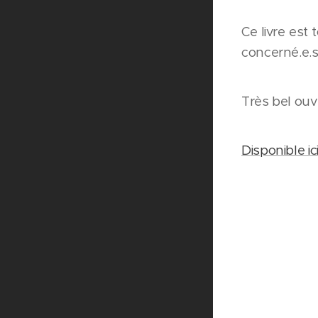
Ce livre est
concerné.e.s
Très bel ouv
Disponible ic