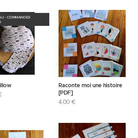
U - COMMANDES
S
illow
Raconte moi une histoire
[PDF]
€
4,00
€