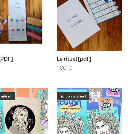
[PDF]
Le rituel [pdf]
1,00
€
imitée !
Edition limitée !