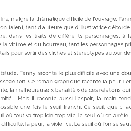
à lire, malgré la thématique difficile de l'ouvrage, F
Son talent, tant d'auteure que d'illustratrice débor
re, dans les traits de différents personnages, à la
e la victime et du bourreau, tant les personnages 
ails pour sortir des clichés et stéréotypes autour d
itude, Fanny raconte le plus difficile avec une do
sage fort. Ce roman graphique raconte la peur, l'empr
onte, la malheureuse « banalité » de ces relations q
tié… Mais il raconte aussi l'espoir, la main tendue
ssible une fois le seuil franchi. Ce seuil, que ch
euil où tout va trop loin trop vite, le seuil où on arrêt
 difficulté, la peur, la violence. Le seuil où l'on se sau