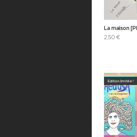
La maison [P
2,50
€
Edition limitée !