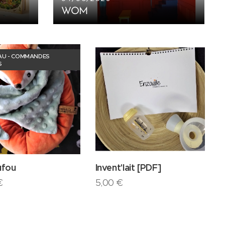
WOM
U - COMMANDES
S
ufou
Invent'lait [PDF]
€
5,00
€