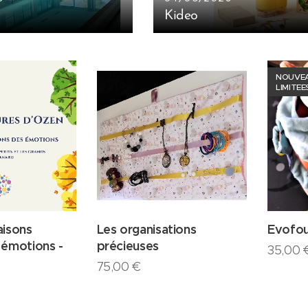
Kideo
NOUVEA
LIMITEE
aisons
Les organisations
Evofo
 émotions -
précieuses
35,00
75,00
€