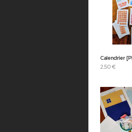
Calendrier [
2,50
€