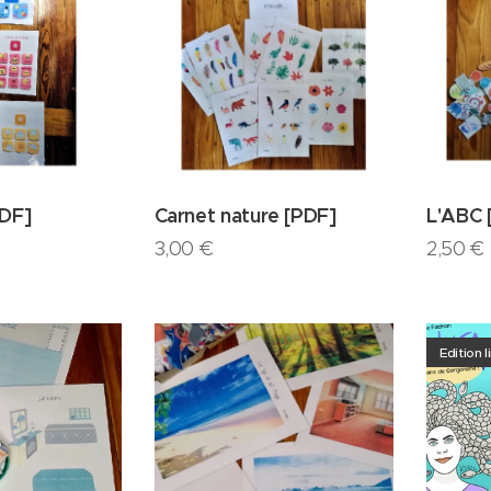
PDF]
Carnet nature [PDF]
L'ABC 
3,00
€
2,50
€
Edition l