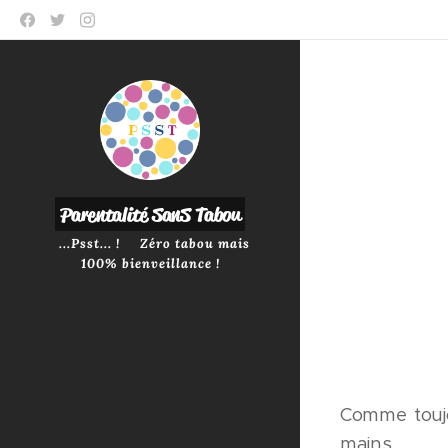
P
arentalité SanS
Tabou
...Psst... ! Zéro tabou mais
100% bienveillance !
Comme toujo
mains.