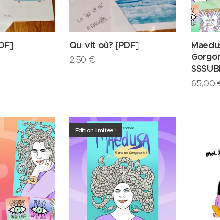
DF]
Qui vit où? [PDF]
Maedus
Gorgon
2,50
€
SSSUB
65,00
Edition limitée !