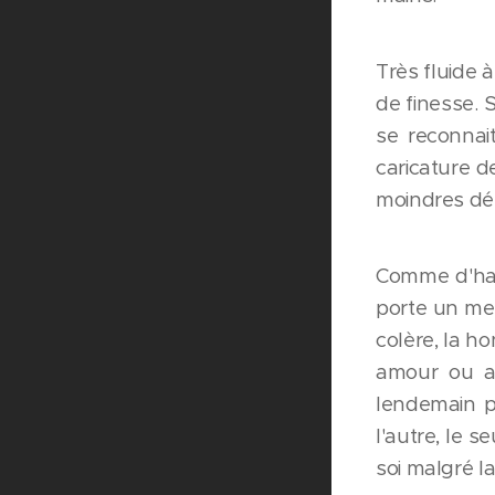
Très fluide 
de finesse. 
se reconnait
caricature d
moindres dét
Comme d'hab
porte un mes
colère, la h
amour ou ami
lendemain po
l'autre, le s
soi malgré la