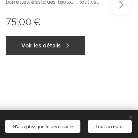
barrettes, élastiques, bijoux, ... tout ce
que vous souhaitez préserver et
ranger, organiser facilement. A la
75,00
€
maison ou en voyage, terminé les
bijoux emmêlés, les bacs de chouchous
tout moches et les jolis petits nœuds
Voir les détails
qui prennent la poussière! Les rubans
en satin permettent d'accrocher tous
vos éléments précieux. Les boucles en
satin permettent d'accrocher la
pochette ouverte si vous le souhaitez
Personnalisation possible avec les tissus
de votre choix ! Dimensions : Pochette
fermée : 17*25cm / Pochette ouverte :
60*34cm Ceci n'est pas un jouet, mais
N'acceptez que le nécessaire
Tout accepter
un objet de rangement pour adulte.
Celui-ci ne doit pas être laissé aux