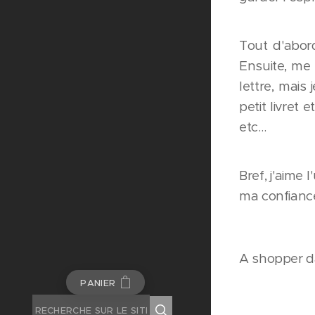
Tout d'abord
Ensuite, me
lettre, mais 
petit livret
etc…
Bref, j'aime
ma confiance
A shopper da
PANIER