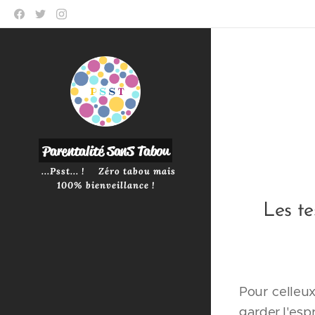
P
arentalité SanS
Tabou
...Psst... ! Zéro tabou mais
100% bienveillance !
Les t
Pour celleux
garder l'espr