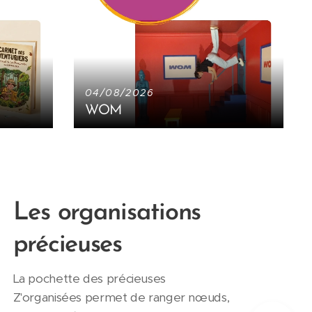
04/08/2026
WOM
NOU
Les organisations
précieuses
La pochette des précieuses
Z'organisées permet de ranger nœuds,