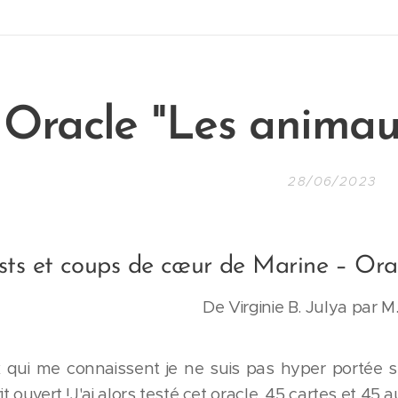
O
racle "Les animau
28/06/2023
ests et coups de cœur de Marine – Or
De Virginie B. Julya par 
 qui me connaissent je ne suis pas hyper portée su
it ouvert !J'ai alors testé cet oracle. 45 cartes et 45 au