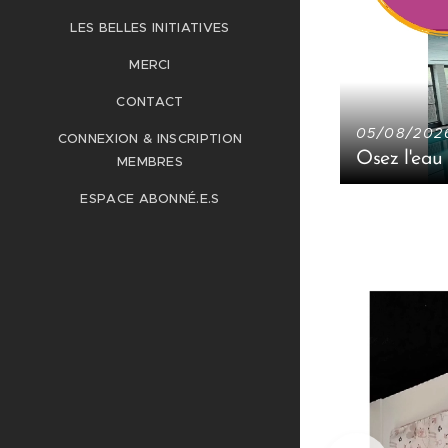
LES BELLES INITIATIVES
MERCI
CONTACT
05/08/202
CONNEXION & INSCRIPTION
Osez l'eau
MEMBRES
ESPACE ABONNÉ.E.S
 quatre saisons
zen - Les
otions - PDF
e livre de 96 pages parcourez les