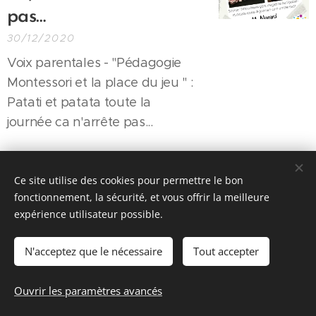
pas…
30/12/2020
Voix parentales - "Pédagogie
Montessori et la place du jeu " :
Patati et patata toute la
journée ca n'arrête pas...
Ce site utilise des cookies pour permettre le bon
fonctionnement, la sécurité, et vous offrir la meilleure
expérience utilisateur possible.
© 2026 Parentalité SanS
Tabou magazine - M. Manard, Seraing Belgique
N'acceptez que le nécessaire
Tout accepter
Conditions générales de vente
&
Politique de confidentialité
Ouvrir les paramètres avancés
Cookies