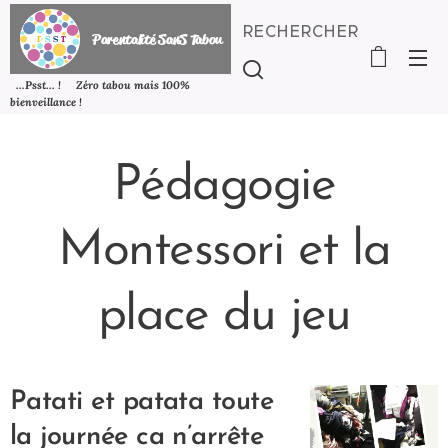
RECHERCHER
P
arentalité SanS
Tabou
...Psst... ! Zéro tabou mais 100%
bienveillance !
Pédagogie
Montessori et la
place du jeu
Patati et patata toute
la journée ca n’arrête