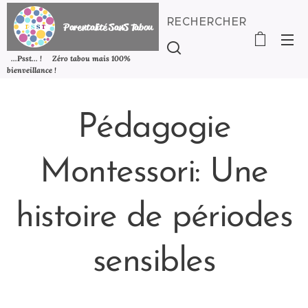
RECHERCHER
P
arentalité SanS
Tabou
...Psst... ! Zéro tabou mais 100%
bienveillance !
Pédagogie
Montessori: Une
histoire de périodes
sensibles