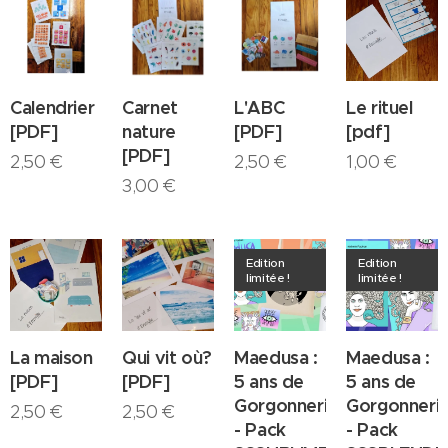
Calendrier
Carnet
L'ABC
Le rituel
[PDF]
nature
[PDF]
[pdf]
[PDF]
2,50
€
2,50
€
1,00
€
3,00
€
Edition
Edition
limitée !
limitée !
La maison
Qui vit où?
Maedusa :
Maedusa :
[PDF]
[PDF]
5 ans de
5 ans de
Gorgonnerie
Gorgonneri
2,50
€
2,50
€
- Pack
- Pack