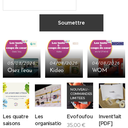
Soumettre
05/08/2026
04/08/2026
04/08/2026
Osez l'eau
Kideo
WOM
NOUVEAU -
COMMANDES
LIMITEES
Les quatre
Les
Evofoufou
Invent'lait
saisons
organisations
[PDF]
35,00
€