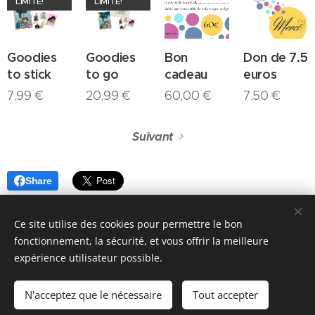
LIMITE!
LIMITE!
Goodies
Goodies
Bon
Don de 7.5
to stick
to go
cadeau
euros
7,99
€
20,99
€
60,00
€
7,50
€
Suivant
Share
Ce site utilise des cookies pour permettre le bon
fonctionnement, la sécurité, et vous offrir la meilleure
expérience utilisateur possible.
© 2026 Parentalité SanS
Tabou magazine - M. Manard, Seraing Belgique
N'acceptez que le nécessaire
Tout accepter