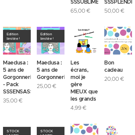
SSSUBLIME
SSSPLENDI
65,00
€
50,00
€
Edition
Edition
limitée !
limitée !
Maedusa :
Maedusa :
Les
Bon
5 ans de
5 ans de
écrans,
cadeau
Gorgonnerie
Gorgonnerie
moi je
20,00
€
- Pack
gère
25,00
€
SSSENSASS
MIEUX que
les grands
35,00
€
4,99
€
STOCK
STOCK