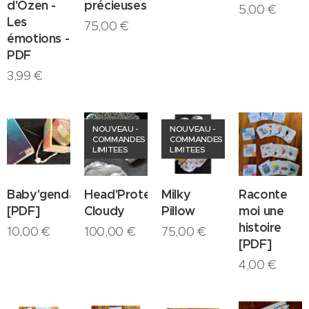
d'Ozen -
précieuses
5,00
€
Les
75,00
€
émotions -
PDF
3,99
€
NOUVEAU -
NOUVEAU -
COMMANDES
COMMANDES
LIMITEES
LIMITEES
Baby'genda
Head'Protect
Milky
Raconte
[PDF]
Cloudy
Pillow
moi une
histoire
10,00
€
100,00
€
75,00
€
[PDF]
4,00
€