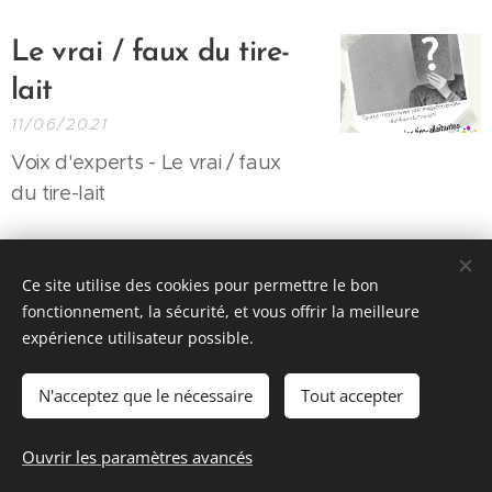
Le
vrai /
faux du
tire-
lait
11/06/2021
Voix d'experts - Le vrai / faux
du tire-lait
Articles récents
Anciens articles
Ce site utilise des cookies pour permettre le bon
fonctionnement, la sécurité, et vous offrir la meilleure
expérience utilisateur possible.
© 2026 Parentalité SanS
Tabou magazine - M. Manard, Seraing Belgique
N'acceptez que le nécessaire
Tout accepter
Conditions générales de vente
&
Politique de confidentialité
Ouvrir les paramètres avancés
Cookies