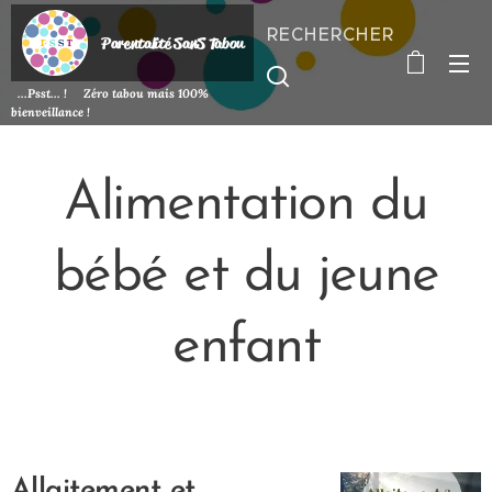
RECHERCHER
P
arentalité SanS
Tabou
...Psst... ! Zéro tabou mais 100%
bienveillance !
Alimentation du
bébé et du jeune
enfant
Allaitement et